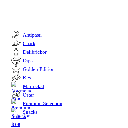
Antipasti
Chark
Delibrickor
Dips
Golden Edition
Kex
Marmelad
Ostar
Premium Selection
Snacks