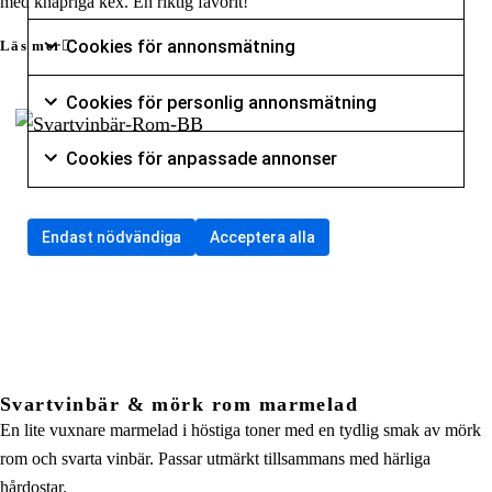
med knapriga kex. En riktig favorit!
Markera för att samtycka till användning av Cookies
Cookies för annonsmätning
Cookies för
Läs mer
Markera för att samtycka till användning av Cookie
Cookies för personlig annonsmätning
Cookies för
Markera för att samtycka till användning av Cookie
Cookies för anpassade annonser
Cookies för
Markera för att samtycka till användning av Cookie
Endast nödvändiga
Acceptera alla
Svartvinbär & mörk rom marmelad
En lite vuxnare marmelad i höstiga toner med en tydlig smak av mörk
rom och svarta vinbär. Passar utmärkt tillsammans med härliga
hårdostar.