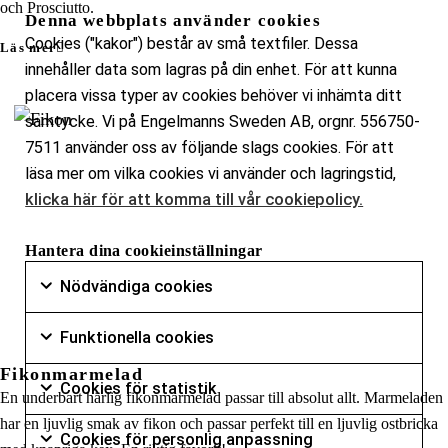
och Prosciutto.
Denna webbplats använder cookies
Cookies ("kakor") består av små textfiler. Dessa
Läs mer
innehåller data som lagras på din enhet. För att kunna
placera vissa typer av cookies behöver vi inhämta ditt
samtycke. Vi på Engelmanns Sweden AB, orgnr. 556750-
7511 använder oss av följande slags cookies. För att
läsa mer om vilka cookies vi använder och lagringstid,
klicka här för att komma till vår cookiepolicy.
Hantera dina cookieinställningar
Nödvändiga cookies
Nödvändiga 
Markera för att samtycka till användning av Nödvän
Funktionella cookies
Funktionella
Markera för att samtycka till användning av Funktio
Fikonmarmelad
Cookies för statistik
Cookies för 
En underbart härlig fikonmarmelad passar till absolut allt. Marmeladen
Markera för att samtycka till användning av Cookies 
har en ljuvlig smak av fikon och passar perfekt till en ljuvlig ostbricka
Cookies för personlig anpassning
Cookies för