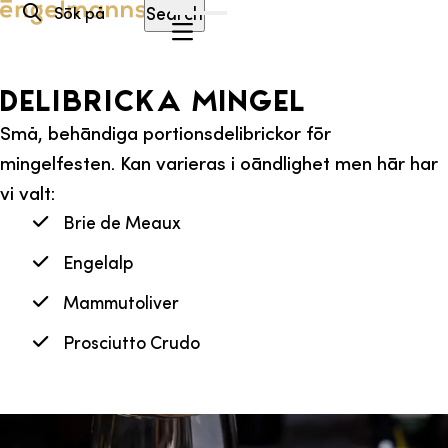
Hoppa till innehåll
Search
Delibricka Mingel
Små, behändiga portionsdelibrickor för
mingelfesten. Kan varieras i oändlighet men här har
vi valt:
Brie de Meaux
Engelalp
Mammutoliver
Prosciutto Crudo