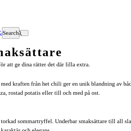
Kontakt
Search
maksättare
 att ge dina rätter det där lilla extra.
 med kraften från het chili ger en unik blandning av båd
zza, rostad potatis eller till och med på ost.
 torkad sommartryffel. Underbar smaksättare till all sl
 karaktär och elegans.