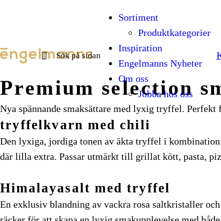
Hoppa till innehåll
Sortiment
Produktkategorier
Search for:
Inspiration
Engelmanns Nyheter
Om oss
Premium selection s
Jobba hos oss
Nya spännande smaksättare med lyxig tryffel. Perfekt för
tryffelkvarn med chili
Den lyxiga, jordiga tonen av äkta tryffel i kombination
där lilla extra. Passar utmärkt till grillat kött, pasta, pi
Himalayasalt med tryffel
En exklusiv blandning av vackra rosa saltkristaller och
räcker för att skapa en lyxig smakupplevelse med både