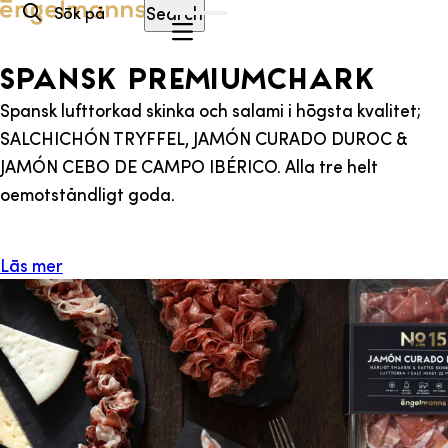
Hoppa till innehåll
Search
Spansk PREMIUMCHARK
Spansk lufttorkad skinka och salami i högsta kvalitet;
SALCHICHÓN TRYFFEL, JAMÓN CURADO DUROC &
JAMÓN CEBO DE CAMPO IBÉRICO. Alla tre helt
oemotståndligt goda.
Läs mer