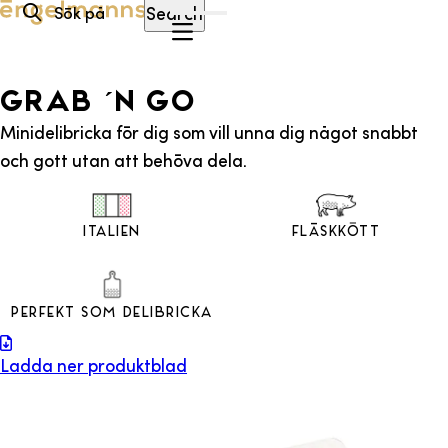
Hoppa till innehåll
Search
Grab ´n go
Minidelibricka för dig som vill unna dig något snabbt
och gott utan att behöva dela.
Italien
Fläskkött
Perfekt som Delibricka
Ladda ner produktblad