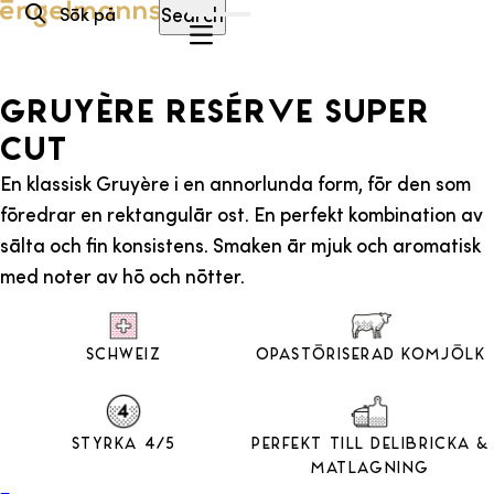
Hoppa till innehåll
Search
Gruyère Resérve Super
Cut
En klassisk Gruyère i en annorlunda form, för den som
föredrar en rektangulär ost. En perfekt kombination av
sälta och fin konsistens. Smaken är mjuk och aromatisk
med noter av hö och nötter.
Schweiz
Opastöriserad Komjölk
Styrka 4/5
Perfekt till Delibricka &
Matlagning