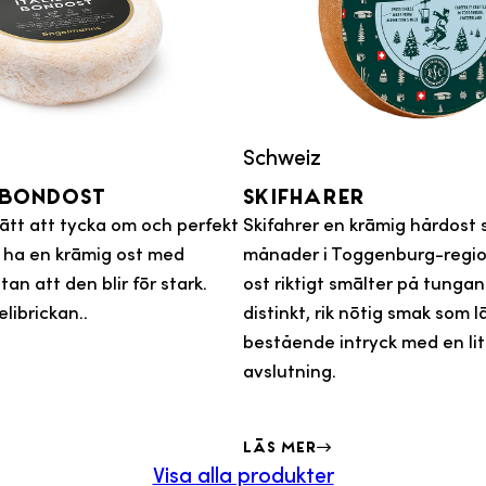
Schweiz
 Bondost
Skifharer
lätt att tycka om och perfekt
Skifahrer en krämig hårdost s
ll ha en krämig ost med
månader i Toggenburg-regi
an att den blir för stark.
ost riktigt smälter på tunga
elibrickan..
distinkt, rik nötig smak som 
bestående intryck med en lite
avslutning.
Läs mer
Visa alla produkter