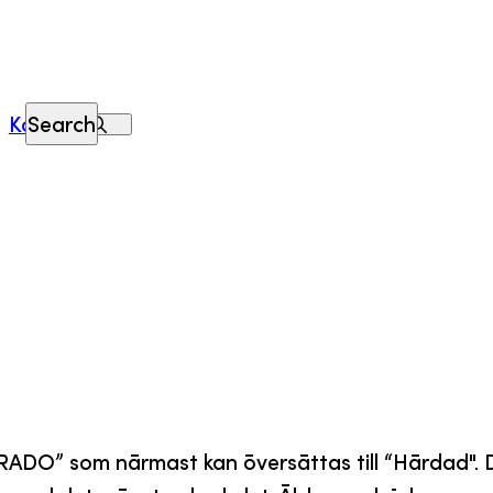
Kontakt
Search
O” som närmast kan översättas till “Härdad". Den