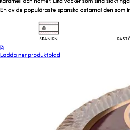
karamell och nötter. Lika vacker som sina släktin
En av de populäraste spanska ostarna! den som in
Spanien
Past
Ladda ner produktblad