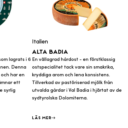
Italien
Alta badia
om lagrats i 6
En vällagrad hårdost - en förstklassig
onen. Denna
ostspecialitet tack vare sin smakrika,
n och har en
kryddiga arom och lena konsistens.
lämnar ett
Tillverkad av pastöriserad mjölk från
 syrlig
utvalda gårdar i Val Badia i hjärtat av de
sydtyrolska Dolomiterna.
Läs mer