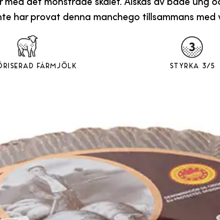
gar med det mönstrade skalet. Älskas av både ung 
te har provat denna manchego tillsammans med vit 
öriserad fårmjölk
Styrka 3/5