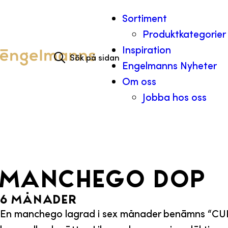
Hoppa till innehåll
Sortiment
Produktkategorier
Search for:
Inspiration
Engelmanns Nyheter
Om oss
Jobba hos oss
MANCHEGO DOP
6 MÅNader
En manchego lagrad i sex månader benämns “CURAD