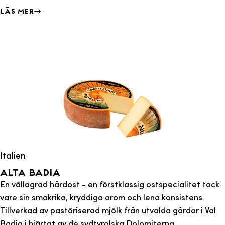
Läs mer
Italien
Alta badia
En vällagrad hårdost - en förstklassig ostspecialitet tack
vare sin smakrika, kryddiga arom och lena konsistens.
Tillverkad av pastöriserad mjölk från utvalda gårdar i Val
Badia i hjärtat av de sydtyrolska Dolomiterna.