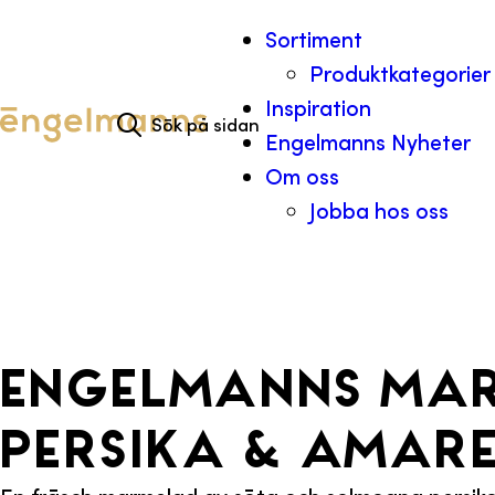
Hoppa till innehåll
Sortiment
Produktkategorier
Search for:
Inspiration
Engelmanns Nyheter
Om oss
Jobba hos oss
Engelmanns ma
Persika & Amar