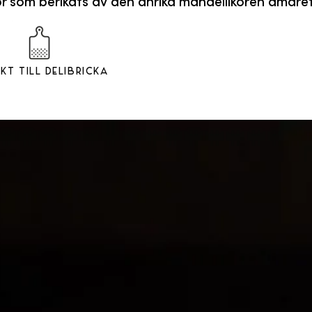
om berikats av den anrika mandellikören amaretto .
kt till Delibricka