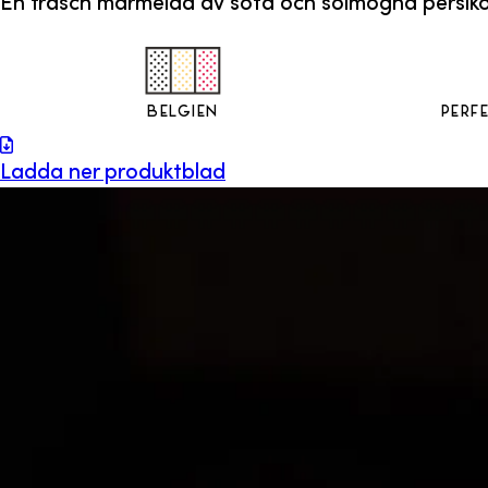
En fräsch marmelad av söta och solmogna persikor s
Belgien
Perfe
Ladda ner produktblad