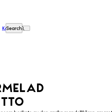
Kontakt
Search
rmelad
etto