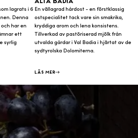
Alta badia
om lagrats i 6
En vällagrad hårdost - en förstklassig
onen. Denna
ostspecialitet tack vare sin smakrika,
n och har en
kryddiga arom och lena konsistens.
lämnar ett
Tillverkad av pastöriserad mjölk från
 syrlig
utvalda gårdar i Val Badia i hjärtat av de
sydtyrolska Dolomiterna.
Läs mer