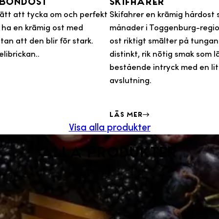
 Bondost
Skifharer
lätt att tycka om och perfekt
Skifahrer en krämig hårdost s
ll ha en krämig ost med
månader i Toggenburg-regi
an att den blir för stark.
ost riktigt smälter på tunga
elibrickan..
distinkt, rik nötig smak som 
bestående intryck med en lite
avslutning.
Läs mer
Visa alla produkter
Alla produkter