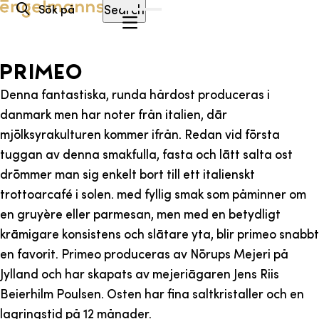
Hoppa till innehåll
Search
PRIMEO
Denna fantastiska, runda hårdost produceras i
danmark men har noter från italien, där
mjölksyrakulturen kommer ifrån. Redan vid första
tuggan av denna smakfulla, fasta och lätt salta ost
drömmer man sig enkelt bort till ett italienskt
trottoarcafé i solen. med fyllig smak som påminner om
en gruyère eller parmesan, men med en betydligt
krämigare konsistens och slätare yta, blir primeo snabbt
en favorit. Primeo produceras av Nörups Mejeri på
Jylland och har skapats av mejeriägaren Jens Riis
Beierhilm Poulsen. Osten har fina saltkristaller och en
lagringstid på 12 månader.