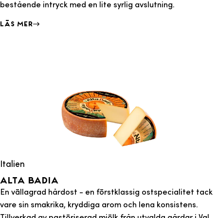
bestående intryck med en lite syrlig avslutning.
Läs mer
Italien
Alta badia
En vällagrad hårdost - en förstklassig ostspecialitet tack
vare sin smakrika, kryddiga arom och lena konsistens.
Tillverkad av pastöriserad mjölk från utvalda gårdar i Val