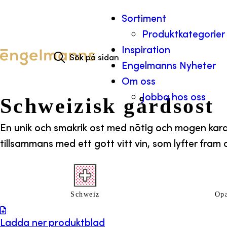
Hoppa till innehåll
Sortiment
Produktkategorier
Search for:
Inspiration
Engelmanns Nyheter
Om oss
Jobba hos oss
Schweizisk gårdsost
En unik och smakrik ost med nötig och mogen karak
tillsammans med ett gott vitt vin, som lyfter fram o
Schweiz
Opa
Ladda ner produktblad