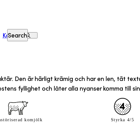
Kontakt
Search
tär. Den är härligt krämig och har en len, tät tex
stens fyllighet och låter alla nyanser komma till sin
störiserad komjölk
Styrka 4/5