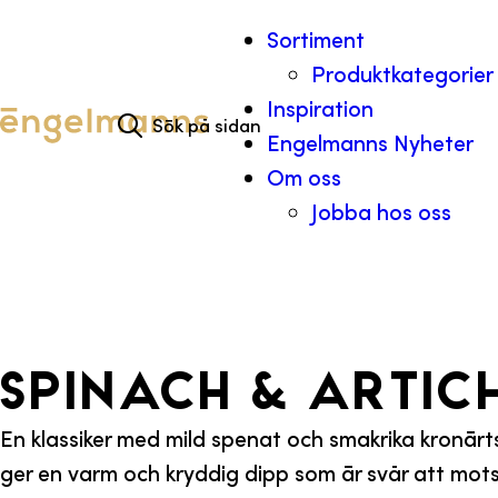
Hoppa till innehåll
Sortiment
Produktkategorier
Search for:
Inspiration
Engelmanns Nyheter
Om oss
Jobba hos oss
Spinach & artic
En klassiker med mild spenat och smakrika kronärt
ger en varm och kryddig dipp som är svår att mots