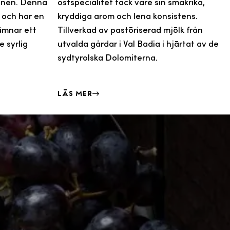
onen. Denna
ostspecialitet tack vare sin smakrika,
n och har en
kryddiga arom och lena konsistens.
lämnar ett
Tillverkad av pastöriserad mjölk från
 syrlig
utvalda gårdar i Val Badia i hjärtat av de
sydtyrolska Dolomiterna.
Läs mer