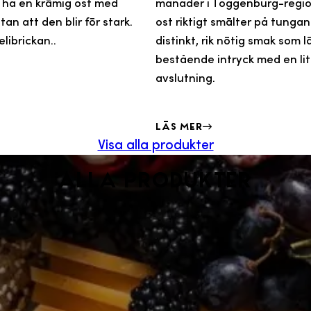
ll ha en krämig ost med
månader i Toggenburg-regi
an att den blir för stark.
ost riktigt smälter på tunga
elibrickan..
distinkt, rik nötig smak som 
bestående intryck med en lite
avslutning.
Läs mer
Visa alla produkter
Alla produkter