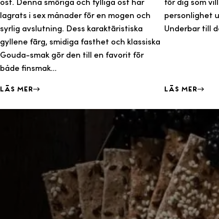
ost. Denna smöriga och fylliga ost har
för dig som vi
lagrats i sex månader för en mogen och
personlighet ut
syrlig avslutning. Dess karaktäristiska
Underbar till d
gyllene färg, smidiga fasthet och klassiska
Gouda-smak gör den till en favorit för
både finsmak...
Läs mer
Läs mer