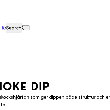
Kontakt
Search
hoke dip
skockshjärtan som ger dippen både struktur och en
tå.