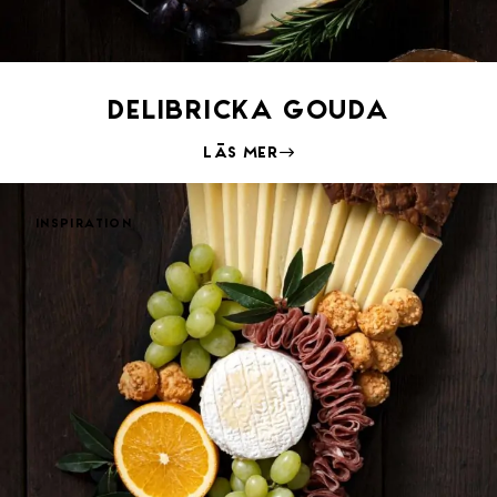
Delibricka Gouda
Läs mer
Inspiration