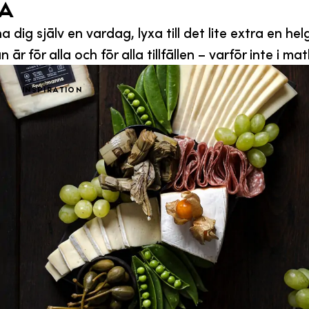
ka
 dig själv en vardag, lyxa till det lite extra en helg
är för alla och för alla tillfällen – varför inte i ma
Inspiration