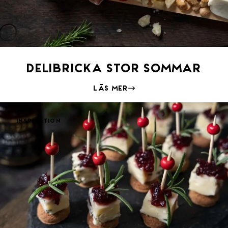
Delibricka stor sommar
Läs mer
Inspiration