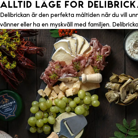
Alltid läge För Delibric
Delibrickan är den perfekta måltiden när du vill unna
vänner eller ha en myskväll med familjen. Delibrickan 
Inspiration